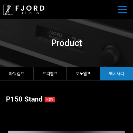
Product
파워앰프
프리앰프
포노앰프
액서사리
P150 Stand
NEW