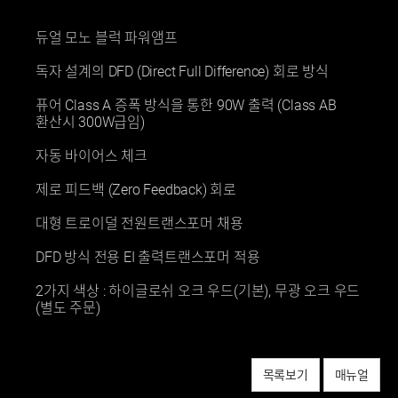
듀얼 모노 블럭 파워앰프
독자 설계의 DFD (Direct Full Difference) 회로 방식
퓨어 Class A 증폭 방식을 통한 90W 출력 (Class AB
환산시 300W급임)
자동 바이어스 체크
제로 피드백 (Zero Feedback) 회로
대형 트로이덜 전원트랜스포머 채용
DFD 방식 전용 EI 출력트랜스포머 적용
2가지 색상 : 하이글로쉬 오크 우드(기본), 무광 오크 우드
(별도 주문)
목록보기
매뉴얼