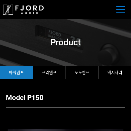
Product
파워앰프
프리앰프
포노앰프
액서사리
Model P150