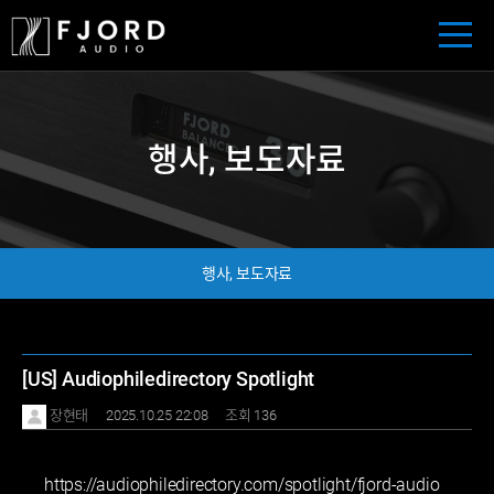
행사, 보도자료
행사, 보도자료
[US] Audiophiledirectory Spotlight
장현태
2025.10.25 22:08
조회 136
https://audiophiledirectory.com/spotlight/fjord-audio